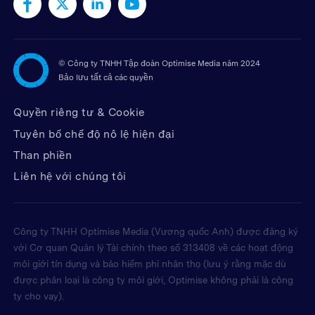
©
Công ty TNHH Tập đoàn Optimise Media năm 2024
Bảo lưu tất cả các quyền
Quyền riêng tư & Cookie
Tuyên bố chế độ nô lệ hiện đại
Than phiền
Liên hệ với chúng tôi
Công ty TNHH Optimise Media (Vương quốc Anh) được đăng ký
với Cơ quan Quản lý Tài chính theo số 313408 về các hoạt động
môi giới tín dụng và bảo hiểm phi nhân thọ (lưu ý rằng mặc dù
được phân loại là công ty môi giới, Optimise không phải là công
ty cho vay).