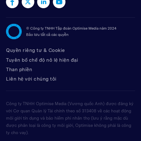
©
Công ty TNHH Tập đoàn Optimise Media năm 2024
Bảo lưu tất cả các quyền
Quyền riêng tư & Cookie
Tuyên bố chế độ nô lệ hiện đại
Than phiền
Liên hệ với chúng tôi
Công ty TNHH Optimise Media (Vương quốc Anh) được đăng ký
với Cơ quan Quản lý Tài chính theo số 313408 về các hoạt động
môi giới tín dụng và bảo hiểm phi nhân thọ (lưu ý rằng mặc dù
được phân loại là công ty môi giới, Optimise không phải là công
ty cho vay).