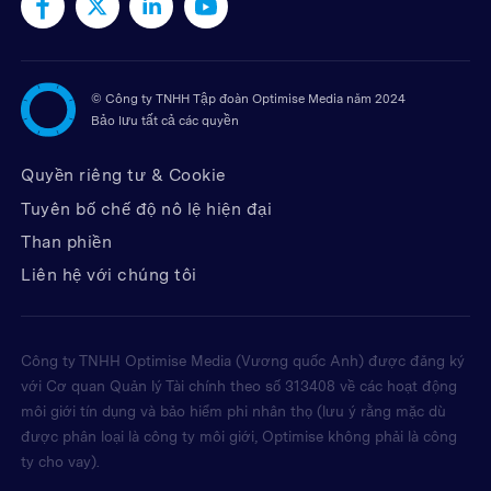
©
Công ty TNHH Tập đoàn Optimise Media năm 2024
Bảo lưu tất cả các quyền
Quyền riêng tư & Cookie
Tuyên bố chế độ nô lệ hiện đại
Than phiền
Liên hệ với chúng tôi
Công ty TNHH Optimise Media (Vương quốc Anh) được đăng ký
với Cơ quan Quản lý Tài chính theo số 313408 về các hoạt động
môi giới tín dụng và bảo hiểm phi nhân thọ (lưu ý rằng mặc dù
được phân loại là công ty môi giới, Optimise không phải là công
ty cho vay).