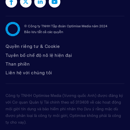
©
Công ty TNHH Tập đoàn Optimise Media năm 2024
Bảo lưu tất cả các quyền
Quyền riêng tư & Cookie
Tuyên bố chế độ nô lệ hiện đại
Than phiền
Liên hệ với chúng tôi
Công ty TNHH Optimise Media (Vương quốc Anh) được đăng ký
với Cơ quan Quản lý Tài chính theo số 313408 về các hoạt động
môi giới tín dụng và bảo hiểm phi nhân thọ (lưu ý rằng mặc dù
được phân loại là công ty môi giới, Optimise không phải là công
ty cho vay).