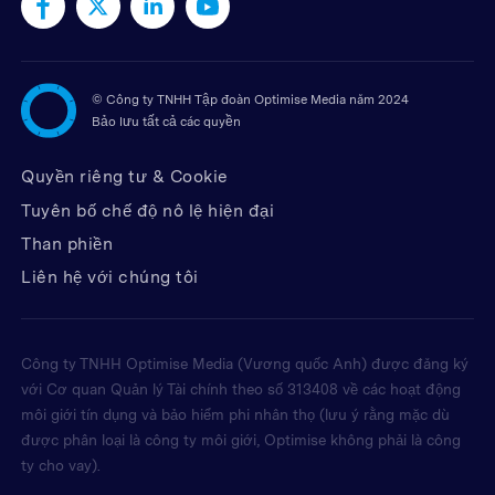
©
Công ty TNHH Tập đoàn Optimise Media năm 2024
Bảo lưu tất cả các quyền
Quyền riêng tư & Cookie
Tuyên bố chế độ nô lệ hiện đại
Than phiền
Liên hệ với chúng tôi
Công ty TNHH Optimise Media (Vương quốc Anh) được đăng ký
với Cơ quan Quản lý Tài chính theo số 313408 về các hoạt động
môi giới tín dụng và bảo hiểm phi nhân thọ (lưu ý rằng mặc dù
được phân loại là công ty môi giới, Optimise không phải là công
ty cho vay).