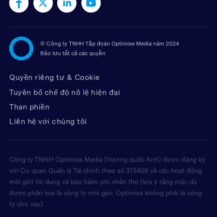
©
Công ty TNHH Tập đoàn Optimise Media năm 2024
Bảo lưu tất cả các quyền
Quyền riêng tư & Cookie
Tuyên bố chế độ nô lệ hiện đại
Than phiền
Liên hệ với chúng tôi
Công ty TNHH Optimise Media (Vương quốc Anh) được đăng ký
với Cơ quan Quản lý Tài chính theo số 313408 về các hoạt động
môi giới tín dụng và bảo hiểm phi nhân thọ (lưu ý rằng mặc dù
được phân loại là công ty môi giới, Optimise không phải là công
ty cho vay).