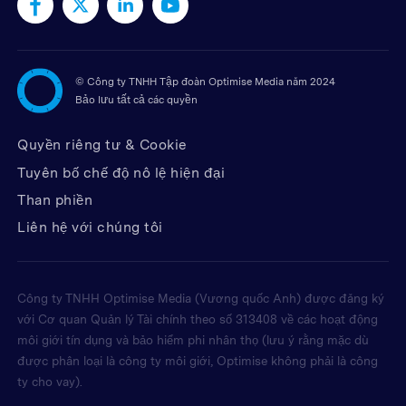
©
Công ty TNHH Tập đoàn Optimise Media năm 2024
Bảo lưu tất cả các quyền
Quyền riêng tư & Cookie
Tuyên bố chế độ nô lệ hiện đại
Than phiền
Liên hệ với chúng tôi
Công ty TNHH Optimise Media (Vương quốc Anh) được đăng ký
với Cơ quan Quản lý Tài chính theo số 313408 về các hoạt động
môi giới tín dụng và bảo hiểm phi nhân thọ (lưu ý rằng mặc dù
được phân loại là công ty môi giới, Optimise không phải là công
ty cho vay).