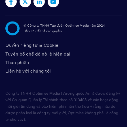
©
Công ty TNHH Tập đoàn Optimise Media năm 2024
Bảo lưu tất cả các quyền
Quyền riêng tư & Cookie
Tuyên bố chế độ nô lệ hiện đại
Than phiền
Liên hệ với chúng tôi
Công ty TNHH Optimise Media (Vương quốc Anh) được đăng ký
với Cơ quan Quản lý Tài chính theo số 313408 về các hoạt động
môi giới tín dụng và bảo hiểm phi nhân thọ (lưu ý rằng mặc dù
được phân loại là công ty môi giới, Optimise không phải là công
ty cho vay).