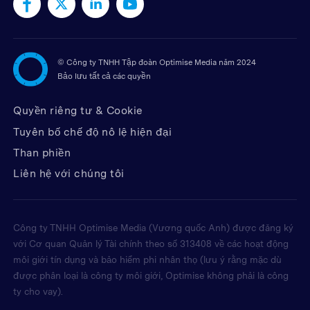
©
Công ty TNHH Tập đoàn Optimise Media năm 2024
Bảo lưu tất cả các quyền
Quyền riêng tư & Cookie
Tuyên bố chế độ nô lệ hiện đại
Than phiền
Liên hệ với chúng tôi
Công ty TNHH Optimise Media (Vương quốc Anh) được đăng ký
với Cơ quan Quản lý Tài chính theo số 313408 về các hoạt động
môi giới tín dụng và bảo hiểm phi nhân thọ (lưu ý rằng mặc dù
được phân loại là công ty môi giới, Optimise không phải là công
ty cho vay).