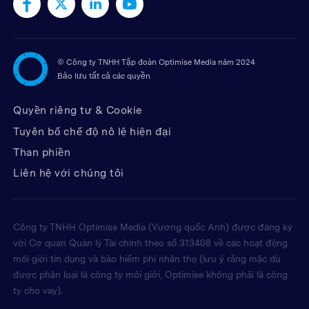
©
Công ty TNHH Tập đoàn Optimise Media năm 2024
Bảo lưu tất cả các quyền
Quyền riêng tư & Cookie
Tuyên bố chế độ nô lệ hiện đại
Than phiền
Liên hệ với chúng tôi
Công ty TNHH Optimise Media (Vương quốc Anh) được đăng ký
với Cơ quan Quản lý Tài chính theo số 313408 về các hoạt động
môi giới tín dụng và bảo hiểm phi nhân thọ (lưu ý rằng mặc dù
được phân loại là công ty môi giới, Optimise không phải là công
ty cho vay).