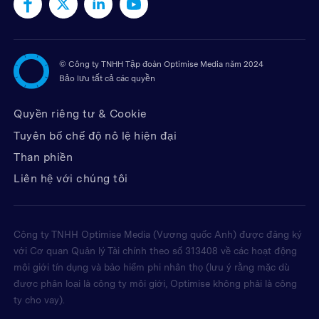
©
Công ty TNHH Tập đoàn Optimise Media năm 2024
Bảo lưu tất cả các quyền
Quyền riêng tư & Cookie
Tuyên bố chế độ nô lệ hiện đại
Than phiền
Liên hệ với chúng tôi
Công ty TNHH Optimise Media (Vương quốc Anh) được đăng ký
với Cơ quan Quản lý Tài chính theo số 313408 về các hoạt động
môi giới tín dụng và bảo hiểm phi nhân thọ (lưu ý rằng mặc dù
được phân loại là công ty môi giới, Optimise không phải là công
ty cho vay).