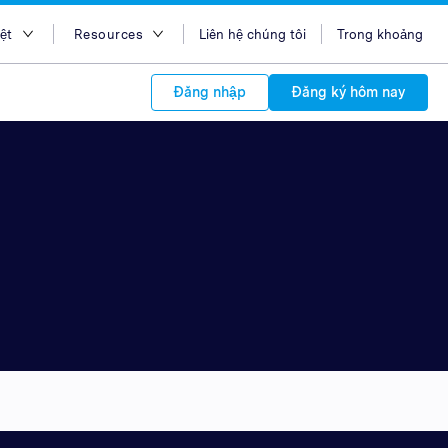
ệt
Resources
Liên hệ chúng tôi
Trong khoảng
ish
Blog
Đăng nhập
Đăng ký hôm nay
sa Indonesia
Case Studies
 Việt
Support
s to your
中文
APIs
orm Plans &
 affiliate
 network of
中文
ork to reach
 technology &
tform of
 global
oducts and
 partnership
. Explore the
network of
 affiliates and
re to grow
ate new
our Partner
iences who
r
etwork and
ice Plans
buy. Our
e of partner
 experts.
 to promote
customers.