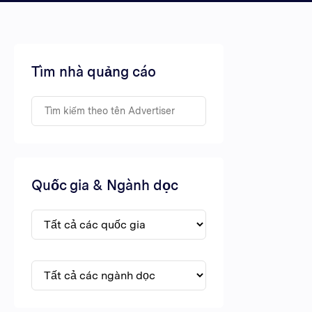
Tìm nhà quảng cáo
Quốc gia & Ngành dọc