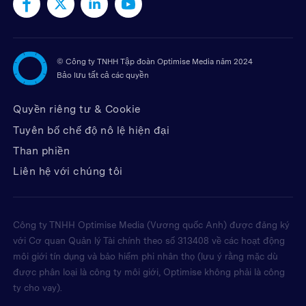
©
Công ty TNHH Tập đoàn Optimise Media năm 2024
Bảo lưu tất cả các quyền
Quyền riêng tư & Cookie
Tuyên bố chế độ nô lệ hiện đại
Than phiền
Liên hệ với chúng tôi
Công ty TNHH Optimise Media (Vương quốc Anh) được đăng ký
với Cơ quan Quản lý Tài chính theo số 313408 về các hoạt động
môi giới tín dụng và bảo hiểm phi nhân thọ (lưu ý rằng mặc dù
được phân loại là công ty môi giới, Optimise không phải là công
ty cho vay).