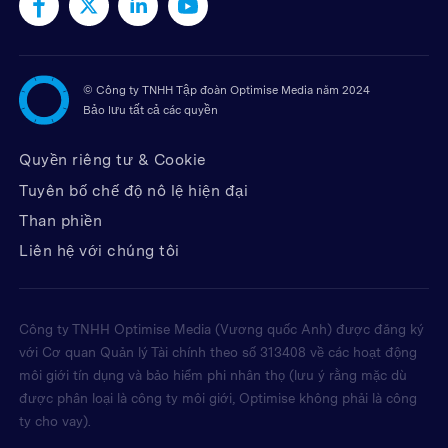
©
Công ty TNHH Tập đoàn Optimise Media năm 2024
Bảo lưu tất cả các quyền
Quyền riêng tư & Cookie
Tuyên bố chế độ nô lệ hiện đại
Than phiền
Liên hệ với chúng tôi
Công ty TNHH Optimise Media (Vương quốc Anh) được đăng ký
với Cơ quan Quản lý Tài chính theo số 313408 về các hoạt động
môi giới tín dụng và bảo hiểm phi nhân thọ (lưu ý rằng mặc dù
được phân loại là công ty môi giới, Optimise không phải là công
ty cho vay).