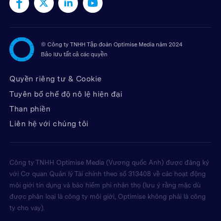
©
Công ty TNHH Tập đoàn Optimise Media năm 2024
Bảo lưu tất cả các quyền
Quyền riêng tư & Cookie
Tuyên bố chế độ nô lệ hiện đại
Than phiền
Liên hệ với chúng tôi
Công ty TNHH Optimise Media (Vương quốc Anh) được đăng ký
với Cơ quan Quản lý Tài chính theo số 313408 về các hoạt động
môi giới tín dụng và bảo hiểm phi nhân thọ (lưu ý rằng mặc dù
được phân loại là công ty môi giới, Optimise không phải là công
ty cho vay).