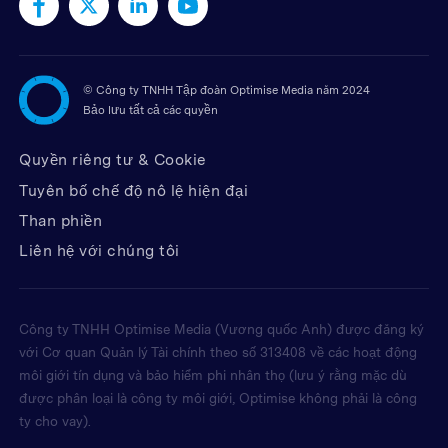
©
Công ty TNHH Tập đoàn Optimise Media năm 2024
Bảo lưu tất cả các quyền
Quyền riêng tư & Cookie
Tuyên bố chế độ nô lệ hiện đại
Than phiền
Liên hệ với chúng tôi
Công ty TNHH Optimise Media (Vương quốc Anh) được đăng ký
với Cơ quan Quản lý Tài chính theo số 313408 về các hoạt động
môi giới tín dụng và bảo hiểm phi nhân thọ (lưu ý rằng mặc dù
được phân loại là công ty môi giới, Optimise không phải là công
ty cho vay).