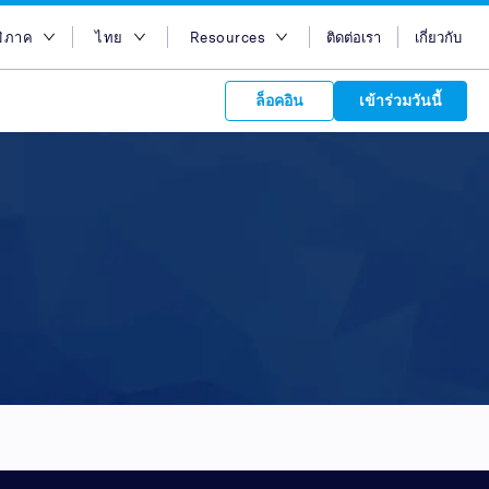
มิภาค
ไทย
Resources
ติดต่อเรา
เกี่ยวกับ
อกภูมิภาค
English
บล็อก
ล็อคอิน
เข้าร่วมวันนี้
ออสเตรเลีย
Bahasa Indonesia
Case Studies
อียิปต์
Tiếng Việt
Support
s to your
ฮ่องกง
简体中文
APIs
orm Plans &
 affiliate
 network of
อินเดีย
繁体中文
ork to reach
 technology &
tform of
 global
อินโดนีเซีย
ไทย
oducts and
 partnership
. Explore the
network of
 affiliates and
re to grow
ate new
our Partner
มาเลเซีย
عربي
iences who
r
etwork and
ice Plans
buy. Our
e of partner
 experts.
ฟิลิปปินส์
 to promote
ซาอุดิอาราเบีย
customers.
สิงคโปร์
ไต้หวัน
ประเทศไทย