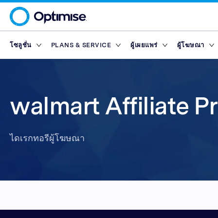
โซลูชั่น
PLANS & SERVICE
ผู้เผยแพร่
ผู้โฆษณา
Platform
Platform Plans
ภาพรวม
ภาพรวม
เครือข่ายพ
Service Pl
มาร์เก็ตเพ
Partner T
Partner Reporting
Essential
Standard
ผู้เผยแพร่ด้านการ
Finance Marketp
เครื่องมือ
แพลตฟอร์มผู้เผยแพร่
Rewards
walmart Affiliate 
Partner Management
Enterprise
Premium
ผู้เผยแพร่เนื้อหา
Retail Marketpla
Partner Intelligence
Advanced
ผู้เผยแพร่ด้านเทค
Travel Marketpla
ไดเรกทอรีผู้โฆษณา
Service Plans
Reach
Partner Explorer
ผู้เผยแพร่บนแอปมื
ไดเรกทอรีผู้โฆษณา
Rewards
Rewards
มาร์เก็ตเพ
Partner Pay
อินฟลูเอนเซอร์
เครื่องมือ
Finance Marketp
Partner Tracking
Retail Marketpla
Partner Compliance
Travel Marketpla