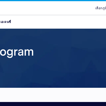
เลือกภู
เลื
เอเจนซี่
ันธมิตร
ans
ลส
ypes
Attract new customer
Plans & Service
Partners
Advertisers
brand
จูงใจ
lace
Discover our range of Platf
Discover why Optimise is the
Reach across our extensive
Program
ce
Leverage our affiliate netw
Service Plans to unlock the
network & partnerships pla
Marketplaces and learn why
new customers for your pr
service behind our premium
choice for so many Partners
advertisers work with our 
โนโลยี
ce
services. Search for relevant
marketing campaigns. Explo
Advertiser Directory to cre
quality publishers. Explore 
อถือ
partners with engaged aud
your sales and improve you
relationships, grow your n
Platform technology & Serv
ลส
are in-market and ready to 
performance.
leverage our extensive rang
backed by our team of local
global network enables you
tools.
lace
your brands to millions of 
ce
ce