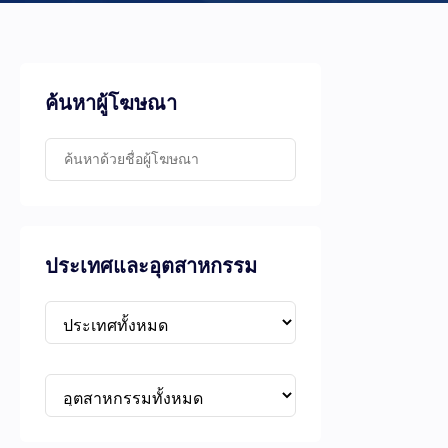
ค้นหาผู้โฆษณา
ประเทศและอุตสาหกรรม