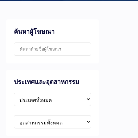
ค้นหาผู้โฆษณา
ประเทศและอุตสาหกรรม