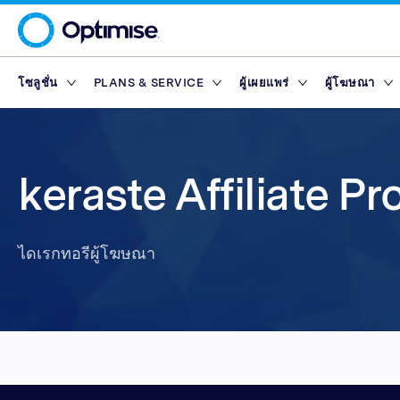
โซลูชั่น
PLANS & SERVICE
ผู้เผยแพร่
ผู้โฆษณา
Platform
Platform Plans
ภาพรวม
ภาพรวม
เครือข่ายพ
Service Pl
มาร์เก็ตเพ
Partner T
Partner Reporting
Essential
Standard
ผู้เผยแพร่ด้านการ
Finance Marketp
เครื่องมือ
แพลตฟอร์มผู้เผยแพร่
Rewards
keraste Affiliate P
Partner Management
Enterprise
Premium
ผู้เผยแพร่เนื้อหา
Retail Marketpla
Partner Intelligence
Advanced
ผู้เผยแพร่ด้านเทค
Travel Marketpla
ไดเรกทอรีผู้โฆษณา
Service Plans
Reach
Partner Explorer
ผู้เผยแพร่บนแอปมื
ไดเรกทอรีผู้โฆษณา
Rewards
Rewards
มาร์เก็ตเพ
Partner Pay
อินฟลูเอนเซอร์
เครื่องมือ
Finance Marketp
Partner Tracking
Retail Marketpla
Partner Compliance
Travel Marketpla