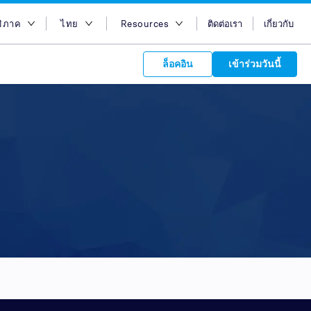
มิภาค
ไทย
Resources
ติดต่อเรา
เกี่ยวกับ
อกภูมิภาค
English
บล็อก
ล็อคอิน
เข้าร่วมวันนี้
ออสเตรเลีย
Bahasa Indonesia
Case Studies
อียิปต์
Tiếng Việt
Support
s to your
ฮ่องกง
简体中文
APIs
orm Plans &
 affiliate
 network of
อินเดีย
繁体中文
ork to reach
 technology &
tform of
 global
อินโดนีเซีย
ไทย
oducts and
 partnership
. Explore the
network of
 affiliates and
re to grow
ate new
our Partner
มาเลเซีย
عربي
iences who
r
etwork and
ice Plans
buy. Our
e of partner
 experts.
ฟิลิปปินส์
 to promote
ซาอุดิอาราเบีย
customers.
สิงคโปร์
ไต้หวัน
ประเทศไทย