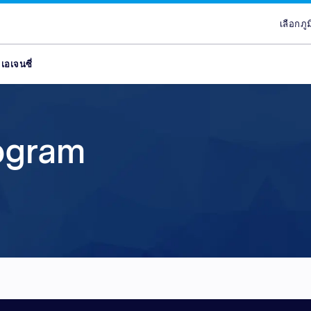
เลือกภู
เลื
เอเจนซี่
ันธมิตร
ans
ลส
ypes
Attract new customer
Plans & Service
Partners
Advertisers
brand
จูงใจ
lace
Discover our range of Platf
Discover why Optimise is the
Reach across our extensive
rogram
ce
Leverage our affiliate netw
Service Plans to unlock the
network & partnerships pla
Marketplaces and learn why
new customers for your pr
service behind our premium
choice for so many Partners
advertisers work with our 
โนโลยี
ce
services. Search for relevant
marketing campaigns. Explo
Advertiser Directory to cre
quality publishers. Explore 
อถือ
partners with engaged aud
your sales and improve you
relationships, grow your n
Platform technology & Serv
ลส
are in-market and ready to 
performance.
leverage our extensive rang
backed by our team of local
global network enables you
tools.
lace
your brands to millions of 
ce
ce