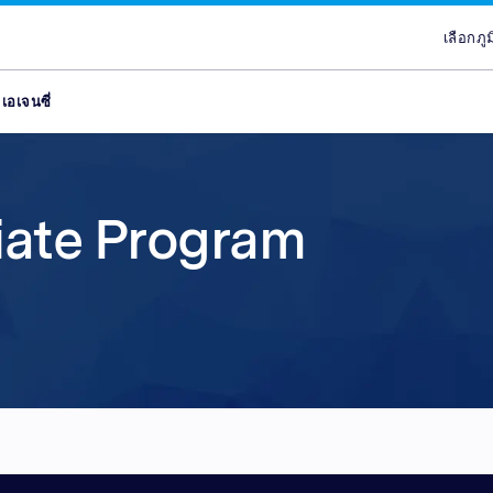
เลือกภู
เลื
เอเจนซี่
ันธมิตร
ans
ลส
ypes
Attract new customer
Plans & Service
Partners
Advertisers
brand
จูงใจ
lace
Discover our range of Platf
Discover why Optimise is the
Reach across our extensive
liate Program
ce
Leverage our affiliate netw
Service Plans to unlock the
network & partnerships pla
Marketplaces and learn why
new customers for your pr
service behind our premium
choice for so many Partners
advertisers work with our 
โนโลยี
ce
services. Search for relevant
marketing campaigns. Explo
Advertiser Directory to cre
quality publishers. Explore 
อถือ
partners with engaged aud
your sales and improve you
relationships, grow your n
Platform technology & Serv
ลส
are in-market and ready to 
performance.
leverage our extensive rang
backed by our team of local
global network enables you
tools.
lace
your brands to millions of 
ce
ce