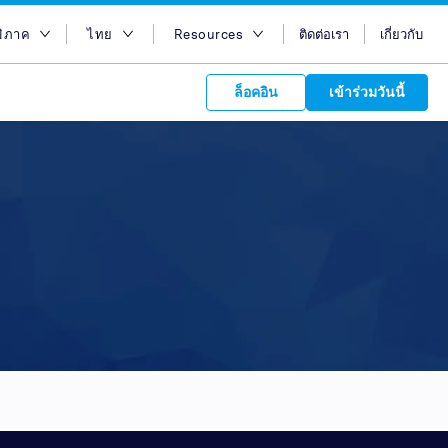
มิภาค
ไทย
Resources
ติดต่อเรา
เกี่ยวกับ
อกภูมิภาค
English
บล็อก
ล็อคอิน
เข้าร่วมวันนี้
ออสเตรเลีย
Bahasa Indonesia
Case Studies
อียิปต์
Tiếng Việt
Support
s to your
ฮ่องกง
简体中文
APIs
orm Plans &
 affiliate
 network of
อินเดีย
繁体中文
ork to reach
 technology &
tform of
 global
อินโดนีเซีย
ไทย
oducts and
 partnership
. Explore the
network of
 affiliates and
re to grow
ate new
our Partner
มาเลเซีย
عربي
iences who
r
etwork and
ice Plans
buy. Our
e of partner
 experts.
ฟิลิปปินส์
 to promote
ซาอุดิอาราเบีย
customers.
สิงคโปร์
ไต้หวัน
ประเทศไทย