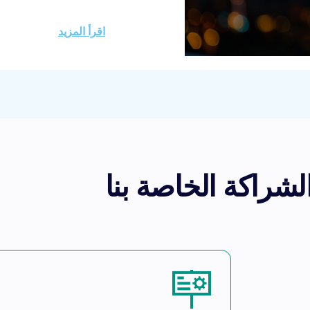
nnel as a significant
ruited key partners,
اقرأ المزيد
d executed targeted
 target. the Brand’s
f the company’s B2C
ing fourfold through
eators and cashback
platforms.
شراكة الخاصة بنا