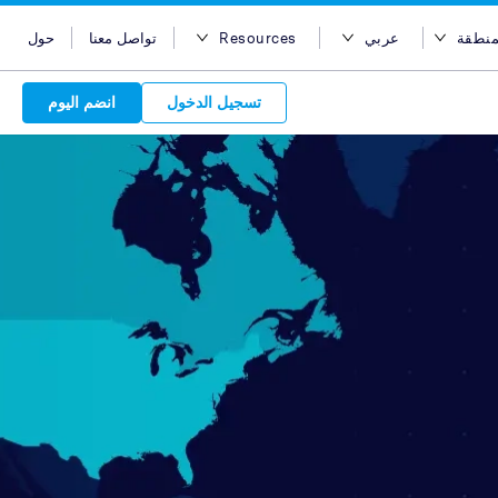
منطقة
عربي
Resources
تواصل معنا
حول
ر المنطقة
English
مدونة
تسجيل الدخول
انضم اليوم
أستراليا
Bahasa Indonesia
Case Studies
مصر
Tiếng Việt
Support
Attract 
هونج كونج
简体中文
APIs
Discover o
Reach acro
Discover 
الهند
繁体中文
Service Plan
Leverage ou
network
Market
إندونيسيا
ไทย
choice for s
service beh
new custo
advertise
services. Sear
marketing
quality pu
Advert
ماليزيا
عربي
partners 
relations
Platform
leverage ou
backed 
are in-
الفلبين
global net
المملكة العربية السعودية
your bran
سنغافورة
تايوان
تايلاند