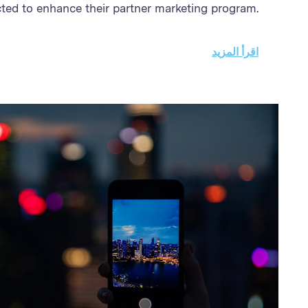
ted to enhance their partner marketing program.
gramme needed a solution to streamline partner
processes, enhance the efficiency of campaign
اقرأ المزيد
nalysis, and improve the accuracy and speed of
tion and partner payments Through better partner
 enhanced reporting, and streamlined payment
 Brand achieved exponential growth in sales and
ram performance. The success demonstrates the
ise Partner Platform in driving business growth
through affiliate marketing excellence.