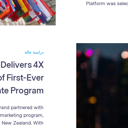
Platform was selec
The pro
management 
performance a
sales valida
management,
processes, the
دراسة حالة
partner prog
 Delivers 4X
power of the Optim
f First-Ever
iate Program
rand partnered with
te marketing program,
d New Zealand. With