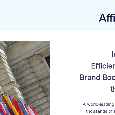
Aff
Efficie
Brand Boo
t
A world-leading 
thousands of l