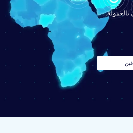
بالعمولة.
قين