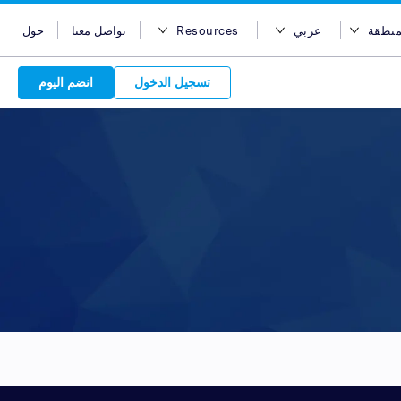
منطقة
عربي
Resources
تواصل معنا
حول
ر المنطقة
English
مدونة
تسجيل الدخول
انضم اليوم
أستراليا
Bahasa Indonesia
Case Studies
مصر
Tiếng Việt
Support
Attract 
هونج كونج
简体中文
APIs
Discover o
Reach acro
Discover 
الهند
繁体中文
Service Plan
Leverage ou
network
Market
إندونيسيا
ไทย
choice for s
service beh
new custo
advertise
services. Sear
marketing
quality pu
Advert
ماليزيا
عربي
partners 
relations
Platform
leverage ou
backed 
are in-
الفلبين
global net
المملكة العربية السعودية
your bran
سنغافورة
تايوان
تايلاند