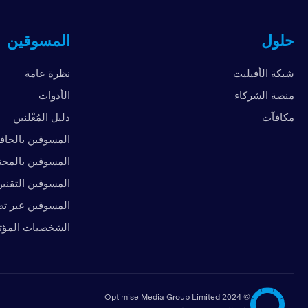
حلول
المسوقين
شبكة الأفيليت
نظرة عامة
منصة الشركاء
الأدوات
مكافآت
دليل المُعْلنين
المسوقين بالحاف
المسوقين بالمح
المسوقين التقني
المسوقين عبر تط
الشخصيات المؤث
2024 Optimise Media Group Limited
©