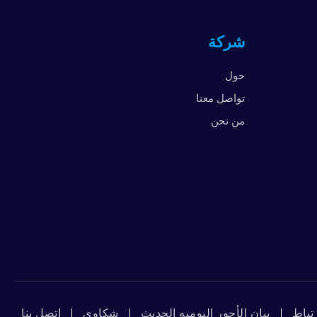
المملكة المتحدة
شركة
الإمارات العربية المتحدة
الولايات المتحدة الأمريكية
حول
فيتنام
تواصل معنا
من نحن
تباط
بيان الأجور اليوميه الحديث
شكاوي
ﺇﺗﺼﻞ ﺑﻨﺎ