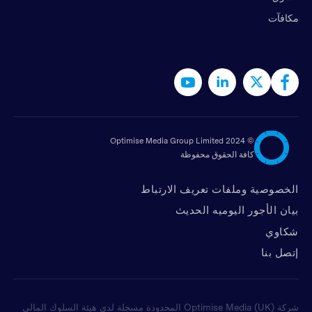
مكافآت
2024 Optimise Media Group Limited
©
كافة الحقوق محفوظة
الخصوصية وملفات تعريف الارتباط
بيان الأجور اليوميه الحديث
شكاوي
ﺇﺗﺼﻞ ﺑﻨﺎ
شركة Optimise Media (UK) المحدودة مسجلة لدى هيئة السلوك المالي