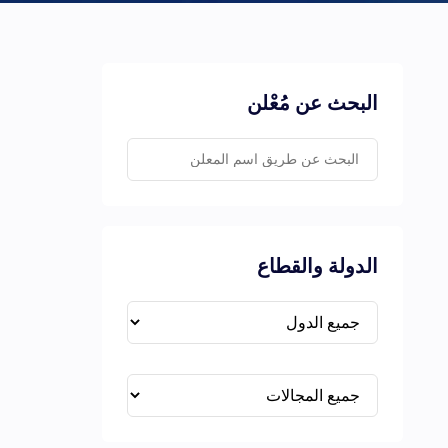
البحث عن مُعْلن
الدولة والقطاع