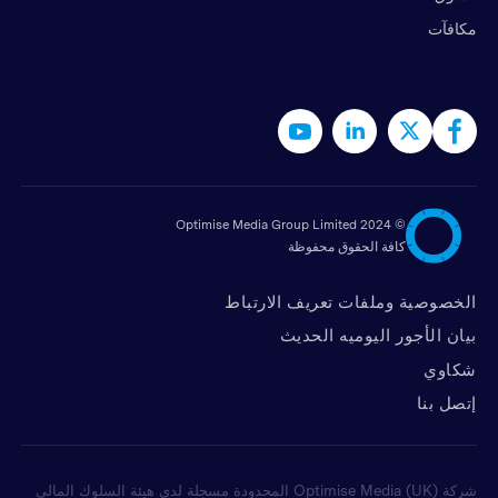
مكافآت
2024 Optimise Media Group Limited
©
كافة الحقوق محفوظة
الخصوصية وملفات تعريف الارتباط
بيان الأجور اليوميه الحديث
شكاوي
ﺇﺗﺼﻞ ﺑﻨﺎ
شركة Optimise Media (UK) المحدودة مسجلة لدى هيئة السلوك المالي