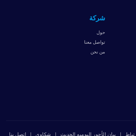
المملكة المتحدة
شركة
الإمارات العربية المتحدة
الولايات المتحدة الأمريكية
حول
فيتنام
تواصل معنا
من نحن
تباط
بيان الأجور اليوميه الحديث
شكاوي
ﺇﺗﺼﻞ ﺑﻨﺎ