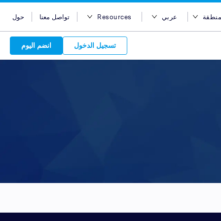
منطقة
عربي
Resources
تواصل معنا
حول
ر المنطقة
English
مدونة
تسجيل الدخول
انضم اليوم
أستراليا
Bahasa Indonesia
Case Studies
مصر
Tiếng Việt
Support
Attract 
هونج كونج
简体中文
APIs
Discover o
Reach acro
Discover 
الهند
繁体中文
Service Plan
Leverage ou
network
Market
إندونيسيا
ไทย
choice for s
service beh
new custo
advertise
services. Sear
marketing
quality pu
Advert
ماليزيا
عربي
partners 
relations
Platform
leverage ou
backed 
are in-
الفلبين
global net
المملكة العربية السعودية
your bran
سنغافورة
تايوان
تايلاند