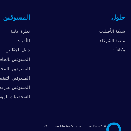
حلول
المسوقين
شبكة الأفيليت
نظرة عامة
منصة الشركاء
الأدوات
مكافآت
دليل المُعْلنين
المسوقين بالحاف
المسوقين بالمح
المسوقين التقني
المسوقين عبر تط
الشخصيات المؤث
2024 Optimise Media Group Limited
©