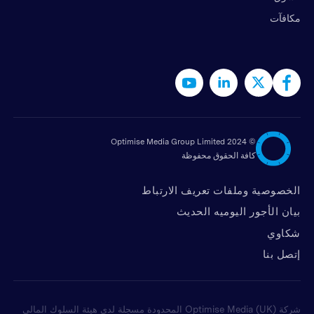
مكافآت
2024 Optimise Media Group Limited
©
كافة الحقوق محفوظة
الخصوصية وملفات تعريف الارتباط
بيان الأجور اليوميه الحديث
شكاوي
ﺇﺗﺼﻞ ﺑﻨﺎ
شركة Optimise Media (UK) المحدودة مسجلة لدى هيئة السلوك المالي