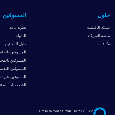
حلول
المسوقين
شبكة الأفيليت
نظرة عامة
منصة الشركاء
الأدوات
مكافآت
دليل المُعْلنين
المسوقين بالحاف
المسوقين بالمح
المسوقين التقني
المسوقين عبر تط
الشخصيات المؤث
2024 Optimise Media Group Limited
©