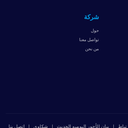
المملكة المتحدة
شركة
الإمارات العربية المتحدة
الولايات المتحدة الأمريكية
حول
فيتنام
تواصل معنا
من نحن
تباط
بيان الأجور اليوميه الحديث
شكاوي
ﺇﺗﺼﻞ ﺑﻨﺎ