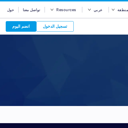
منطقة
عربي
Resources
تواصل معنا
حول
ر المنطقة
English
مدونة
تسجيل الدخول
انضم اليوم
أستراليا
Bahasa Indonesia
Case Studies
مصر
Tiếng Việt
Support
Attract 
هونج كونج
简体中文
APIs
Discover o
Reach acro
Discover 
الهند
繁体中文
Service Plan
Leverage ou
network
Market
إندونيسيا
ไทย
choice for s
service beh
new custo
advertise
services. Sear
marketing
quality pu
Advert
ماليزيا
عربي
partners 
relations
Platform
leverage ou
backed 
are in-
الفلبين
global net
المملكة العربية السعودية
your bran
سنغافورة
تايوان
تايلاند