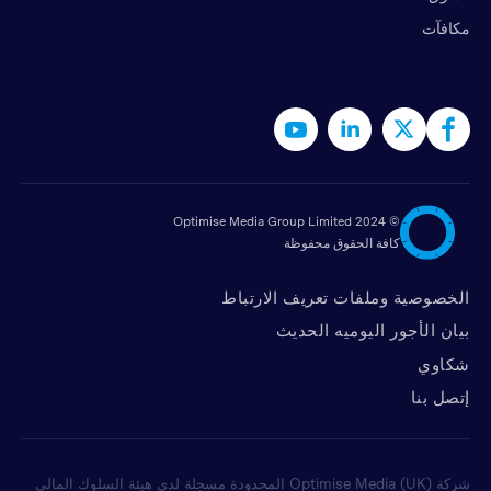
مكافآت
2024 Optimise Media Group Limited
©
كافة الحقوق محفوظة
الخصوصية وملفات تعريف الارتباط
بيان الأجور اليوميه الحديث
شكاوي
ﺇﺗﺼﻞ ﺑﻨﺎ
شركة Optimise Media (UK) المحدودة مسجلة لدى هيئة السلوك المالي