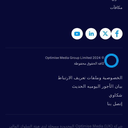
مكافآت
2024 Optimise Media Group Limited
©
كافة الحقوق محفوظة
الخصوصية وملفات تعريف الارتباط
بيان الأجور اليوميه الحديث
شكاوي
ﺇﺗﺼﻞ ﺑﻨﺎ
شركة Optimise Media (UK) المحدودة مسجلة لدى هيئة السلوك المالي