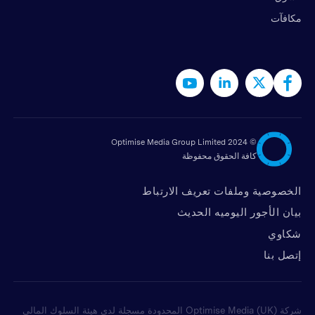
مكافآت
2024 Optimise Media Group Limited
©
كافة الحقوق محفوظة
الخصوصية وملفات تعريف الارتباط
بيان الأجور اليوميه الحديث
شكاوي
ﺇﺗﺼﻞ ﺑﻨﺎ
شركة Optimise Media (UK) المحدودة مسجلة لدى هيئة السلوك المالي