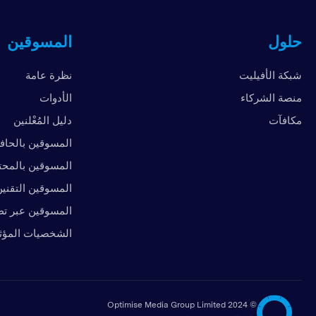
حلول
المسوقين
شبكة الأفيليت
نظرة عامة
منصة الشركاء
الأدوات
مكافآت
دليل المُعْلنين
المسوقين بالحاف
المسوقين بالمح
المسوقين التقني
المسوقين عبر تط
الشخصيات المؤث
2024 Optimise Media Group Limited
©