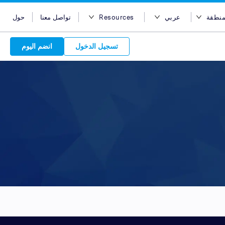
منطقة
عربي
Resources
تواصل معنا
حول
ر المنطقة
English
مدونة
تسجيل الدخول
انضم اليوم
أستراليا
Bahasa Indonesia
Case Studies
مصر
Tiếng Việt
Support
Attract 
هونج كونج
简体中文
APIs
Discover o
Reach acro
Discover 
الهند
繁体中文
Service Plan
Leverage ou
network
Market
إندونيسيا
ไทย
choice for s
service beh
new custo
advertise
services. Sear
marketing
quality pu
Advert
ماليزيا
عربي
partners 
relations
Platform
leverage ou
backed 
are in-
الفلبين
global net
المملكة العربية السعودية
your bran
سنغافورة
تايوان
تايلاند