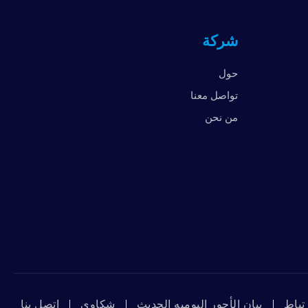
المملكة المتحدة
شركة
الإمارات العربية المتحدة
الولايات المتحدة الأمريكية
حول
فيتنام
تواصل معنا
من نحن
تباط
بيان الأجور اليوميه الحديث
شكاوي
ﺇﺗﺼﻞ ﺑﻨﺎ