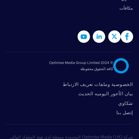
مكافآت
2024 Optimise Media Group Limited
©
كافة الحقوق محفوظة
الخصوصية وملفات تعريف الارتباط
بيان الأجور اليوميه الحديث
شكاوي
ﺇﺗﺼﻞ ﺑﻨﺎ
شركة Optimise Media (UK) المحدودة مسجلة لدى هيئة السلوك المالي