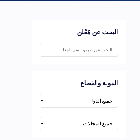
البحث عن مُعْلن
الدولة والقطاع