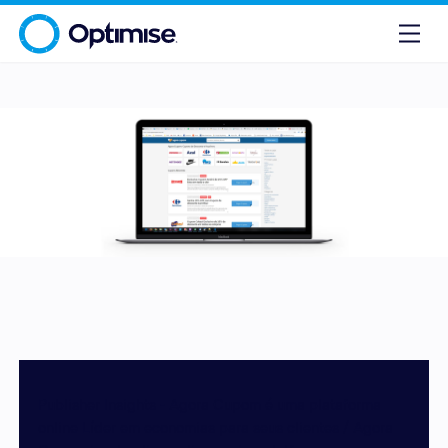
Publisher Insights - Agora Cupom é uma plataforma
online Líder em economias para seus clientes / Agora